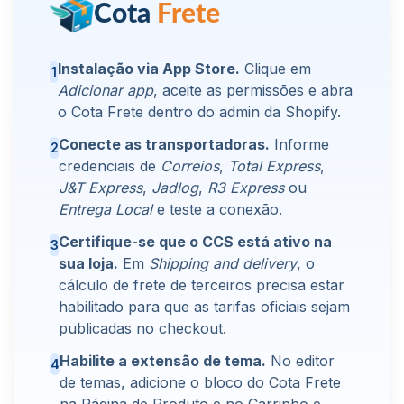
Cota
Frete
Instalação via App Store.
Clique em
1
Adicionar app
, aceite as permissões e abra
o Cota Frete dentro do admin da Shopify.
Conecte as transportadoras.
Informe
2
credenciais de
Correios
,
Total Express
,
J&T Express
,
Jadlog
,
R3 Express
ou
Entrega Local
e teste a conexão.
Certifique-se que o CCS está ativo na
3
sua loja.
Em
Shipping and delivery
, o
cálculo de frete de terceiros precisa estar
habilitado para que as tarifas oficiais sejam
publicadas no checkout.
Habilite a extensão de tema.
No editor
4
de temas, adicione o bloco do Cota Frete