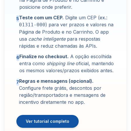
na Página de Produto e no Carrinho e
posicione onde preferir.
Teste com um CEP.
Digite um CEP (ex.:
5
) para ver prazos e valores na
01311-000
Página de Produto e no Carrinho. O app
usa
cache inteligente
para respostas
rápidas e reduz chamadas às APIs.
Finalize no checkout.
A opção escolhida
6
entra como
shipping line
oficial, mantendo
os mesmos valores/prazos exibidos antes.
Regras e mensagens (opcional).
7
Configure frete grátis, descontos por
região/transportadora e mensagens de
incentivo diretamente no app.
Ver tutorial completo