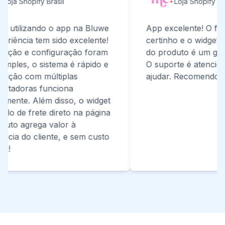
oja Shopify Brasil
Loja Shopify Brasi
utilizando o app na Bluwe
App excelente! O frete
riência tem sido excelente!
certinho e o widget di
ação e configuração foram
do produto é um grande
mples, o sistema é rápido e
O suporte é atencioso 
ação com múltiplas
ajudar. Recomendo de
tadoras funciona
mente. Além disso, o widget
lo de frete direto na página
to agrega valor à
cia do cliente, e sem custo
!