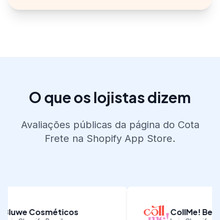
O que os lojistas dizem
Avaliações públicas da página do Cota
Frete na Shopify App Store.
Bluwe Cosméticos
CollMe! Beaut